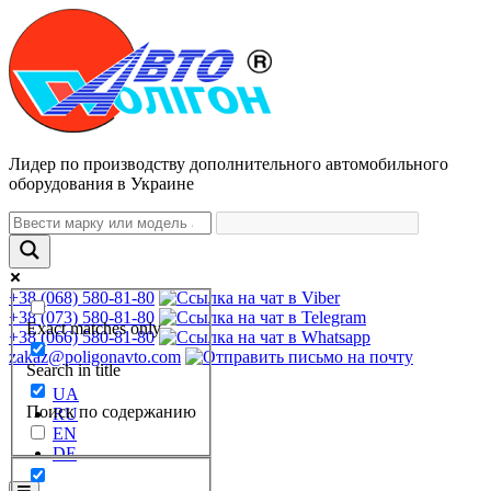
Лидер по производству дополнительного автомобильного
оборудования в Украине
+38 (068) 580-81-80
+38 (073) 580-81-80
Exact matches only
+38 (066) 580-81-80
zakaz@poligonavto.com
Search in title
UA
Поиск по содержанию
RU
EN
DE