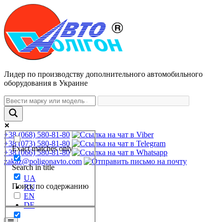
Лидер по производству дополнительного автомобильного
оборудования в Украине
+38 (068) 580-81-80
+38 (073) 580-81-80
Exact matches only
+38 (066) 580-81-80
zakaz@poligonavto.com
Search in title
UA
Поиск по содержанию
RU
EN
DE