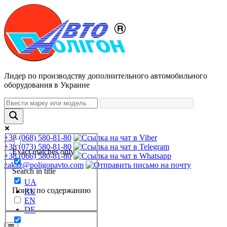
Лидер по производству дополнительного автомобильного
оборудования в Украине
+38 (068) 580-81-80
+38 (073) 580-81-80
Exact matches only
+38 (066) 580-81-80
zakaz@poligonavto.com
Search in title
UA
Поиск по содержанию
RU
EN
DE