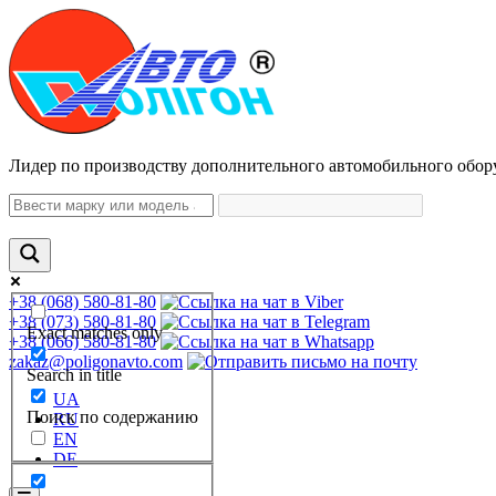
Лидер по производству дополнительного автомобильного обор
+38 (068) 580-81-80
+38 (073) 580-81-80
Exact matches only
+38 (066) 580-81-80
zakaz@poligonavto.com
Search in title
UA
Поиск по содержанию
RU
EN
DE