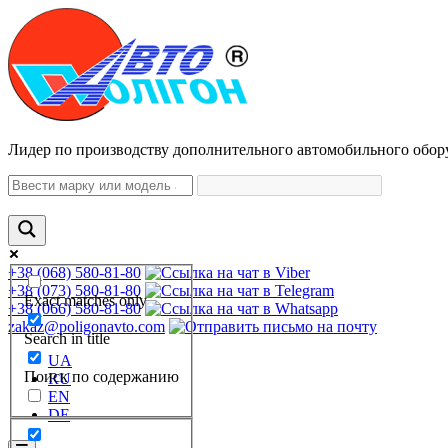
Лидер по производству дополнительного автомобильного обор
+38 (068) 580-81-80
+38 (073) 580-81-80
Exact matches only
+38 (066) 580-81-80
zakaz@poligonavto.com
Search in title
UA
Поиск по содержанию
RU
EN
DE