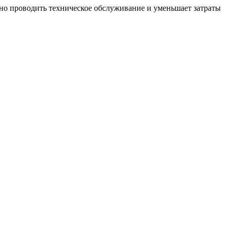
вно проводить техническое обслуживание и уменьшает затраты
L
Г