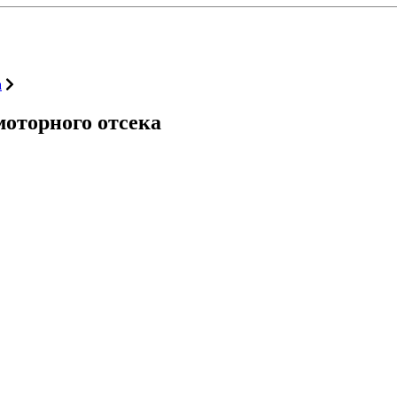
а
оторного отсека