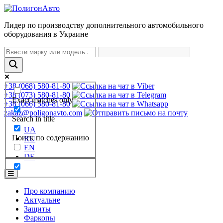
Лидер по производству дополнительного автомобильного
оборудования в Украине
+38 (068) 580-81-80
+38 (073) 580-81-80
Exact matches only
+38 (066) 580-81-80
zakaz@poligonavto.com
Search in title
UA
Поиск по содержанию
RU
EN
DE
Про компанию
Актуальне
Защиты
Фаркопы