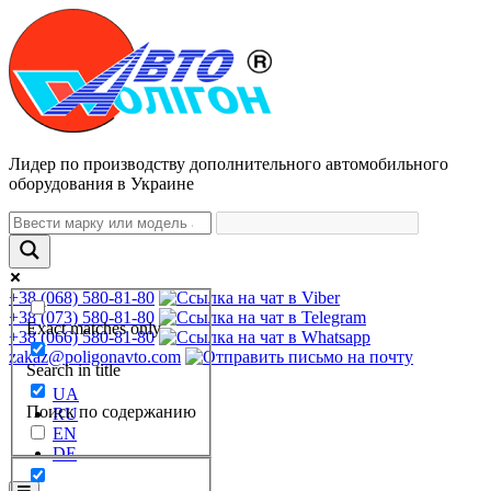
Лидер по производству дополнительного автомобильного
оборудования в Украине
+38 (068) 580-81-80
+38 (073) 580-81-80
Exact matches only
+38 (066) 580-81-80
zakaz@poligonavto.com
Search in title
UA
Поиск по содержанию
RU
EN
DE