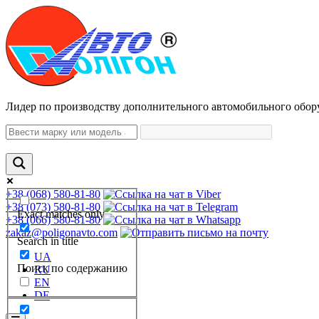
Лидер по производству дополнительного автомобильного обор
+38 (068) 580-81-80
+38 (073) 580-81-80
Exact matches only
+38 (066) 580-81-80
zakaz@poligonavto.com
Search in title
UA
Поиск по содержанию
RU
EN
DE