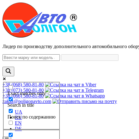
Лидер по производству дополнительного автомобильного обор
+38 (068) 580-81-80
+38 (073) 580-81-80
Exact matches only
+38 (066) 580-81-80
zakaz@poligonavto.com
Search in title
UA
Поиск по содержанию
RU
EN
DE