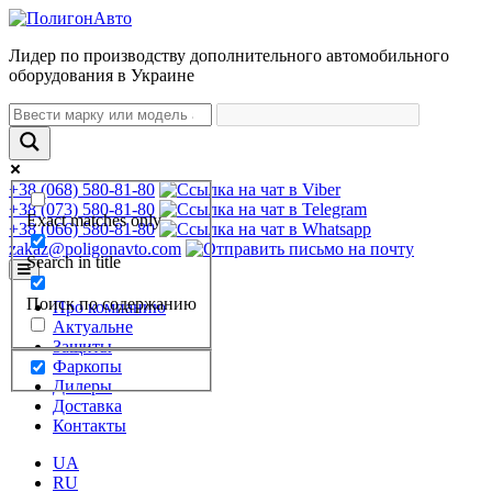
Лидер по производству дополнительного автомобильного
оборудования в Украине
+38 (068) 580-81-80
+38 (073) 580-81-80
Exact matches only
+38 (066) 580-81-80
zakaz@poligonavto.com
Search in title
Поиск по содержанию
Про компанию
Актуальне
Защиты
Фаркопы
Дилеры
Доставка
Контакты
UA
RU