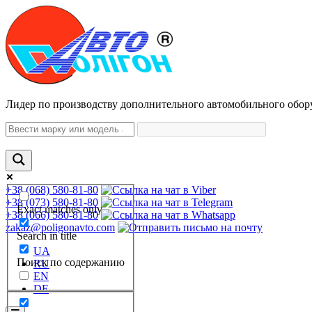
Лидер по производству дополнительного автомобильного обор
+38 (068) 580-81-80
+38 (073) 580-81-80
Exact matches only
+38 (066) 580-81-80
zakaz@poligonavto.com
Search in title
UA
Поиск по содержанию
RU
EN
DE