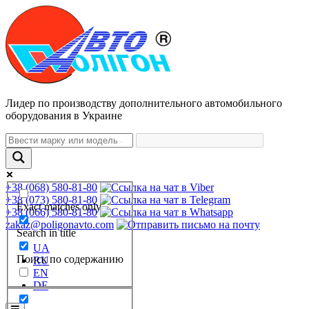
Лидер по производству дополнительного автомобильного
оборудования в Украине
+38 (068) 580-81-80
+38 (073) 580-81-80
Exact matches only
+38 (066) 580-81-80
zakaz@poligonavto.com
Search in title
UA
Поиск по содержанию
RU
EN
DE