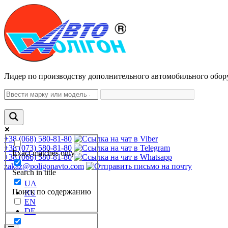
Лидер по производству дополнительного автомобильного обор
+38 (068) 580-81-80
+38 (073) 580-81-80
Exact matches only
+38 (066) 580-81-80
zakaz@poligonavto.com
Search in title
UA
Поиск по содержанию
RU
EN
DE