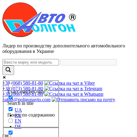
Лидер по производству дополнительного автомобильного
оборудования в Украине
+38 (068) 580-81-80
+38 (073) 580-81-80
Exact matches only
+38 (066) 580-81-80
zakaz@poligonavto.com
Search in title
UA
Поиск по содержанию
RU
EN
DE