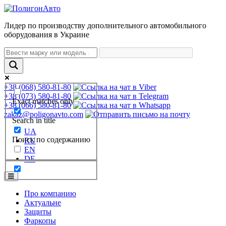
Лидер по производству дополнительного автомобильного
оборудования в Украине
+38 (068) 580-81-80
+38 (073) 580-81-80
Exact matches only
+38 (066) 580-81-80
zakaz@poligonavto.com
Search in title
UA
Поиск по содержанию
RU
EN
DE
Про компанию
Актуальне
Защиты
Фаркопы