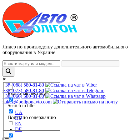
Лидер по производству дополнительного автомобильного
оборудования в Украине
+38 (068) 580-81-80
+38 (073) 580-81-80
Exact matches only
+38 (066) 580-81-80
zakaz@poligonavto.com
Search in title
UA
Поиск по содержанию
RU
EN
DE