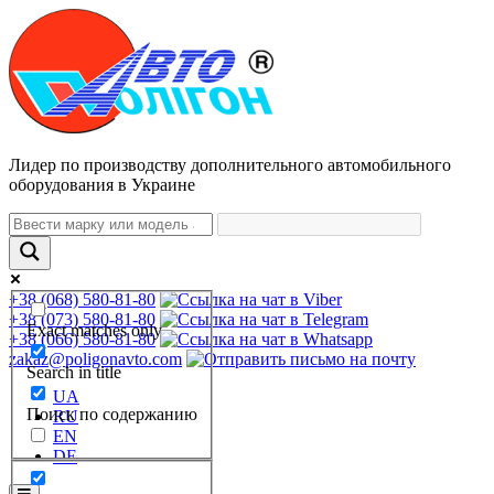
Лидер по производству дополнительного автомобильного
оборудования в Украине
+38 (068) 580-81-80
+38 (073) 580-81-80
Exact matches only
+38 (066) 580-81-80
zakaz@poligonavto.com
Search in title
UA
Поиск по содержанию
RU
EN
DE