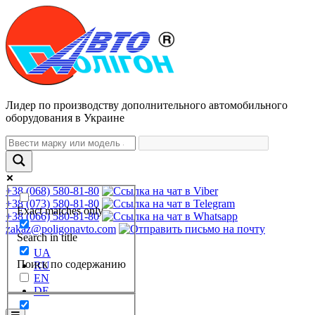
Лидер по производству дополнительного автомобильного
оборудования в Украине
+38 (068) 580-81-80
+38 (073) 580-81-80
Exact matches only
+38 (066) 580-81-80
zakaz@poligonavto.com
Search in title
UA
Поиск по содержанию
RU
EN
DE