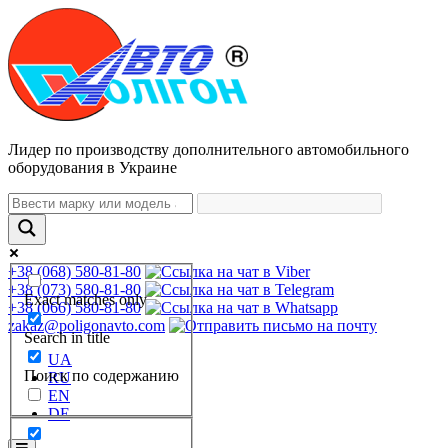
Лидер по производству дополнительного автомобильного
оборудования в Украине
+38 (068) 580-81-80
+38 (073) 580-81-80
Exact matches only
+38 (066) 580-81-80
zakaz@poligonavto.com
Search in title
UA
Поиск по содержанию
RU
EN
DE