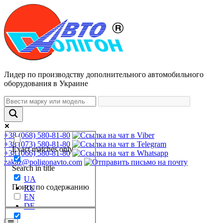
Лидер по производству дополнительного автомобильного
оборудования в Украине
+38 (068) 580-81-80
+38 (073) 580-81-80
Exact matches only
+38 (066) 580-81-80
zakaz@poligonavto.com
Search in title
UA
Поиск по содержанию
RU
EN
DE