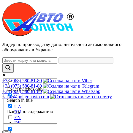
Лидер по производству дополнительного автомобильного
оборудования в Украине
+38 (068) 580-81-80
+38 (073) 580-81-80
Exact matches only
+38 (066) 580-81-80
zakaz@poligonavto.com
Search in title
UA
Поиск по содержанию
RU
EN
DE