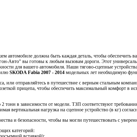
ашем автомобиле должна быть каждая деталь, чтобы обеспечить 
игон-Авто" вы готовы к любым вызовам дороги. Этот универсаль
ожности для вашего автомобиля. Наши тягово-сцепные устройств
обилю
SKODA Fabia 2007 - 2014
модельных лет необходимую фун
са, или отправляйтесь в путешествие с верным стальным компа
розеткой прицепа, чтобы обеспечить максимальный комфорт в ис
до 2 тонн в зависимости от модели. ТЗП соответствуют требован
имая вертикальная нагрузка на сцепное устройство (в кг) соглас
ества и безопасности, чтобы вы могли путешествовать с уверен
ющих категорий:
осъемной вставкой);