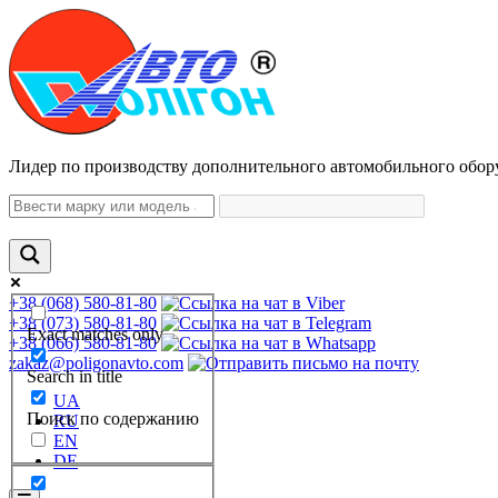
Лидер по производству дополнительного автомобильного обор
+38 (068) 580-81-80
+38 (073) 580-81-80
Exact matches only
+38 (066) 580-81-80
zakaz@poligonavto.com
Search in title
UA
Поиск по содержанию
RU
EN
DE