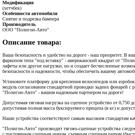
Модификация
(хетчбек)
Особенности автомобиля
Снятие и подрезка бампера
Производитель
ООО "Полигон-Авто"
Описание товара:
Ваша безопасность и удобство на дороге - наш приоритет. В в
фаркопом типа "под вставку" - американский квадрат от "Пол
лафеты или другие нагрузки, но и создает бесчисленные возм
безопасности и надежности, чтобы обеспечить вашему автом
Установите платформу для крепления велосипедов или аэробок
модуль согласования стандартной проводки задних фонарей с 
"Полигон-Авто" - вашим надежным партнером на дороге!
Допустимая тяговая нагрузка на сцепное устройство от 0,750 
допустимая полная масса буксируемого прицепа (в кг) и допуст
Наши устройства соответствуют самым высоким стандартам кач
"Полигон-Авто" производит тягово-сцепные устройства следу
с постоянным сцепным шаром, съемным сцепным шаром (быстр