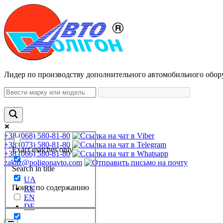
Лидер по производству дополнительного автомобильного обор
+38 (068) 580-81-80
+38 (073) 580-81-80
Exact matches only
+38 (066) 580-81-80
zakaz@poligonavto.com
Search in title
UA
Поиск по содержанию
RU
EN
DE