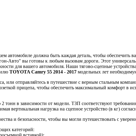
ашем автомобиле должна быть каждая деталь, чтобы обеспечить 
игон-Авто" вы готовы к любым вызовам дороги. Этот универсаль
ожности для вашего автомобиля. Наши тягово-сцепные устройств
обилю
TOYOTA Camry 55 2014 - 2017
модельных лет необходиму
са, или отправляйтесь в путешествие с верным стальным компа
розеткой прицепа, чтобы обеспечить максимальный комфорт в ис
до 2 тонн в зависимости от модели. ТЗП соответствуют требован
имая вертикальная нагрузка на сцепное устройство (в кг) соглас
ества и безопасности, чтобы вы могли путешествовать с уверен
ющих категорий:
осъемной вставкой);