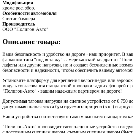
Модификация
кроме рос. збор.
Особенности автомобиля
Снятие бампера
Производитель
ООО "Полигон-Авто"
Описание товара:
Ваша безопасность и удобство на дороге - наш приоритет. В в
фаркопом типа "под вставку" - американский квадрат от "Пол
лафеты или другие нагрузки, но и создает бесчисленные возм
безопасности и надежности, чтобы обеспечить вашему автом
Установите платформу для крепления велосипедов или аэробок
модуль согласования стандартной проводки задних фонарей с 
"Полигон-Авто" - вашим надежным партнером на дороге!
Допустимая тяговая нагрузка на сцепное устройство от 0,750 
допустимая полная масса буксируемого прицепа (в кг) и допуст
Наши устройства соответствуют самым высоким стандартам кач
"Полигон-Авто" производит тягово-сцепные устройства следу
с постоянным сцепным шаром, съемным сцепным шаром (быстр