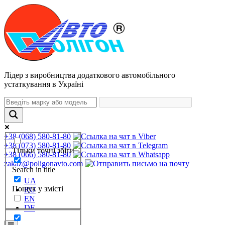
Лідер з виробництва додаткового автомобільного
устаткування в Україні
+38 (068) 580-81-80
+38 (073) 580-81-80
Тільки точні збіги
+38 (066) 580-81-80
zakaz@poligonavto.com
Search in title
UA
Пошук у змісті
RU
EN
DE