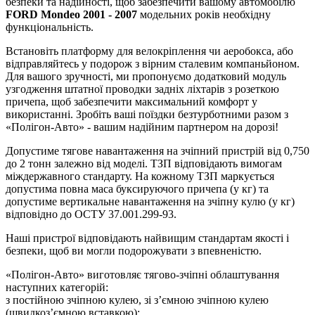
безпеки та надійності, щоб забезпечити вашому автомобілю
FORD Mondeo 2001 - 2007
модельних років необхідну
функціональність.
Встановіть платформу для велокріплення чи аеробокса, або
відправляйтесь у подорож з вірним сталевим компаньйоном.
Для вашого зручності, ми пропонуємо додатковий модуль
узгодження штатної проводки задніх ліхтарів з розеткою
причепа, щоб забезпечити максимальний комфорт у
використанні. Зробіть ваші поїздки безтурботними разом з
«Полігон-Авто» - вашим надійним партнером на дорозі!
Допустиме тягове навантаження на зчіпний пристрій від 0,750
до 2 тонн залежно від моделі. ТЗП відповідають вимогам
міждержавного стандарту. На кожному ТЗП маркується
допустима повна маса буксируючого причепа (у кг) та
допустиме вертикальне навантаження на зчіпну кулю (у кг)
відповідно до ОСТУ 37.001.299-93.
Наші пристрої відповідають найвищим стандартам якості і
безпеки, щоб ви могли подорожувати з впевненістю.
«Полігон-Авто» виготовляє тягово-зчіпні облаштування
наступних категорій:
з постійною зчіпною кулею, зі з’ємною зчіпною кулею
(швидкоз’ємною вставкою);