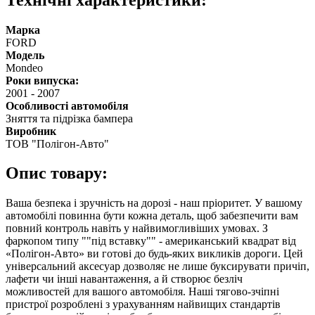
Марка
FORD
Модель
Mondeo
Роки випуска:
2001
-
2007
Особливості автомобіля
Зняття та підрізка бампера
Виробник
ТОВ "Полігон-Авто"
Опис товару:
Ваша безпека і зручність на дорозі - наш пріоритет. У вашому
автомобілі повинна бути кожна деталь, щоб забезпечити вам
повний контроль навіть у найвимогливіших умовах. З
фаркопом типу ""під вставку"" - американський квадрат від
«Полігон-Авто» ви готові до будь-яких викликів дороги. Цей
універсальний аксесуар дозволяє не лише буксирувати причіп,
лафети чи інші навантаження, а й створює безліч
можливостей для вашого автомобіля. Наші тягово-зчіпні
пристрої розроблені з урахуванням найвищих стандартів