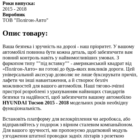
Роки випуска:
2015
-
2018
Виробник
ТОВ "Полігон-Авто"
Опис товару:
Ваша безпека і зручність на дорозі - наш пріоритет. У вашому
автомобілі повинна бути кожна деталь, щоб забезпечити вам
повний контроль навіть у найвимогливіших умовах. З
фаркопом типу ""під вставку"" - американський квадрат від
«Полігон-Авто» ви готові до будь-яких викликів дороги. Цей
універсальний аксесуар дозволяє не лише буксирувати причіп,
лафети чи інші навантаження, а й створює безліч
можливостей для вашого автомобіля. Наші тягово-зчіпні
пристрої розроблені з урахуванням найвищих стандартів
безпеки та надійності, щоб забезпечити вашому автомобілю
HYUNDAI Tucson 2015 - 2018
модельних років необхідну
функціональність.
Встановіть платформу для велокріплення чи аеробокса, або
відправляйтесь у подорож з вірним сталевим компаньйоном.
Для вашого зручності, ми пропонуємо додатковий модуль
узгодження штатної проводки задніх ліхтарів з розеткою