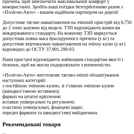
причепа, щоб забезпечити максимальний комфорт у
використанні. Зробіть ваші поїздки безтурботними разом з
«Полігон-Авто» - вашим надійним партнером на дорозі!
Допустиме тягове навантаження на зчіпний пристрій від 0,750
до 2 тонн залежно від моделі. ТЗП відповідають вимогам
міждержавного стандарту. На кожному ТЗП маркується
допустима повна маса буксируючого причепа (у кг) та
допустиме вертикальне навантаження на зчіпну кулю (у кг)
відповідно до ОСТУ 37.001.299-93.
Наші пристрої відповідають найвищим стандартам якості і
безпеки, щоб ви могли подорожувати з впевненістю.
«Полігон-Авто» виготовляє тягово-зчіпні облаштування
наступних категорій:
з постійною зчіпною кулею, зі з’ємною зчіпною кулею
(швидкоз’ємною вставкою);
фаркоп на штатні кріплення;
вставки універсальні та регулюючі;
пластини універсальні, фланцеві шари;
передні фаркопи та швидкоз’ємні майданчики.
Рекомендовані товари