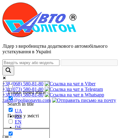
Лідер з виробництва додаткового автомобільного
устаткування в Україні
+38 (068) 580-81-80
+38 (073) 580-81-80
Тільки точні збіги
+38 (066) 580-81-80
zakaz@poligonavto.com
Search in title
UA
Пошук у змісті
RU
EN
DE