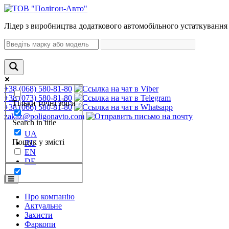
Лідер з виробництва додаткового автомобільного устаткування 
+38 (068) 580-81-80
+38 (073) 580-81-80
Тільки точні збіги
+38 (066) 580-81-80
zakaz@poligonavto.com
Search in title
UA
Пошук у змісті
RU
EN
DE
Про компанію
Актуальне
Захисти
Фаркопи