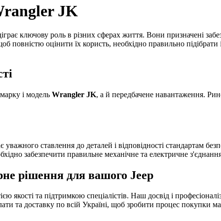
Wrangler JK
ідіграє ключову роль в різних сферах життя. Вони призначені заб
щоб повністю оцінити їх користь, необхідно правильно підібрати
сті
 марку і модель
Wrangler JK
, а й передбачене навантаження. Рин
 уважного ставлення до деталей і відповідності стандартам безп
бхідно забезпечити правильне механічне та електричне з'єднання
ірне рішення для вашого
Jeep
ю якості та підтримкою спеціалістів. Наш досвід і професіонал
лати та доставку по всій Україні, щоб зробити процес покупки м