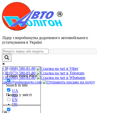
Лідер з виробництва додаткового автомобільного
устаткування в Україні
+38 (068) 580-81-80
+38 (073) 580-81-80
Тільки точні збіги
+38 (066) 580-81-80
zakaz@poligonavto.com
Search in title
UA
Пошук у змісті
RU
EN
DE