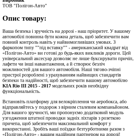
Виробник
ТОВ "Полігон-Авто"
Опис товару:
Ваша безпека і зручність на дорозі - наш пріоритет. У вашому
автомобілі повинна бути кожна деталь, щоб забезпечити вам
повний контроль навіть у найвимогливіших умовах. З
фаркопом типу ""під вставку"" - американський квадрат від
«Полігон-Авто» ви готові до будь-яких викликів дороги. Цей
універсальний аксесуар дозволяє не лише буксирувати причіп,
лафети чи інші навантаження, а й створює безліч
можливостей для вашого автомобіля. Наші тягово-зчіпні
пристрої розроблені з урахуванням найвищих стандартів
безпеки та надійності, щоб забезпечити вашому автомобілю
KIA Rio III 2015 - 2017
модельних років необхідну
функціональність.
Встановіть платформу для велокріплення чи аеробокса, або
відправляйтесь у подорож з вірним сталевим компаньйоном.
Для вашого зручності, ми пропонуємо додатковий модуль
узгодження штатної проводки задніх ліхтарів з розеткою
причепа, щоб забезпечити максимальний комфорт у
використанні. Зробіть ваші поїздки безтурботними разом з
«Полігон-Авто» - вашим надійним партнером на дорозі!