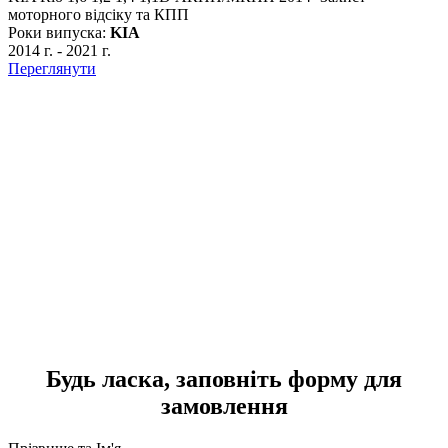
моторного відсіку та КПП
Роки випуска:
KIA
2014 г.
-
2021 г.
Переглянути
K
2
Р
2
П
Будь ласка, заповніть форму для
замовлення