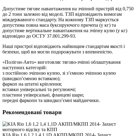
Допустиме тягове навантаження на зчіпний пристрій від 0,750
до 2 тонн залежно від моделі. ТЗП відповідають вимогам
міждержавного стандарту. На кожному ТЗП маркується
допустима повна маса буксируючого причепа (у кг) та
допустиме вертикальне навантаження на зчіпну кулю (у кг)
відповідно до ОСТУ 37.001.299-93.
Наші пристрої відповідають найвищим стандартам якості і
безпеки, щоб ви могли подорожувати з впевненістю.
«Полігон-Авто» виготовляє тягово-зчіпні облаштування
наступних категорій:
з постійною зчіпною кулею, зі з’ємною зчіпною кулею
(швидкоз’ємною вставкою);
фаркоп на штатні кріплення;
вставки універсальні та регулюючі;
пластини універсальні, фланцеві шари;
передні фаркопи та швидкоз’ємні майданчики.
Рекомендовані товари
KIA Rio 1,6 1,2 1,4 1,1D АКПП/МКПП 2014- Захист