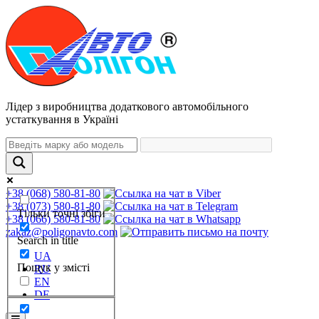
Лідер з виробництва додаткового автомобільного
устаткування в Україні
+38 (068) 580-81-80
+38 (073) 580-81-80
Тільки точні збіги
+38 (066) 580-81-80
zakaz@poligonavto.com
Search in title
UA
Пошук у змісті
RU
EN
DE