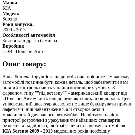
Марка
KIA
Модель
Sorento
Роки випуска:
2009
-
2013
Особливості автомобіля
Зняття та підрізка бампера
Виробник
ТОВ "Полігон-Авто"
Опис товару:
Ваша безпека і зручність на дорозі - наш пріоритет. У вашому
автомобілі повинна бути кожна деталь, щоб забезпечити вам
повний контроль навіть у найвимогливіших умовах. З
фаркопом типу ""під вставку"" - американський квадрат від
«Полігон-Авто» ви готові до будь-яких викликів дороги. Цей
універсальний аксесуар дозволяє не лише буксирувати причіп,
лафети чи інші навантаження, а й створює безліч
можливостей для вашого автомобіля. Наші тягово-зчіпні
пристрої розроблені з урахуванням найвищих стандартів
безпеки та надійності, щоб забезпечити вашому автомобілю
KIA Sorento 2009 - 2013
модельних років необхідну