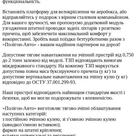
функціональність.
Встановіть платформу для велокріплення чи аеробокса, або
відправляйтесь у подорож з вірним сталевим компаньйоном.
Для вашого зручності, ми пропонуємо додатковий модуль
узгодження штатної проводки задніх ліхтарів з розеткою
причепа, щоб забезпечити максимальний комфорт у
використанні. Зробіть ваші поїздки безтурботними разом з
«Полігон-Авто» - вашим надійним партнером на дорозі!
Допустиме тягове навантаження на зчіпний пристрій від 0,750
до 2 тонн залежно від моделі. ТЗП відповідають вимогам
міждержавного стандарту. На кожному ТЗП маркується
допустима повна маса буксируючого причепа (у кг) та
допустиме вертикальне навантаження на зчіпну кулю (у кг)
відповідно до ОСТУ 37.001.299-93.
Наші пристрої відповідають найвищим стандартам якості і
безпеки, щоб ви могли подорожувати з впевненістю.
«Полігон-Авто» виготовляє тягово-зчіпні облаштування
наступних категорій:
з постійною зчіпною кулею, зі з’ємною зчіпною кулею
(швидкоз’ємною вставкою);
фаркоп на штатні кріплення;
вставки універсальні та регулюючі;