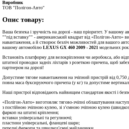
Виробник
ТОВ "Полігон-Авто"
Опис товару:
Ваша безпека і зручність на дорозі - наш пріоритет. У вашому
""під вставку"" - американський квадрат від «Полігон-Авто» ви
навантаження, а й створює безліч можливостей для вашого авто
вашому автомобілю
LEXUS GX 460 2009 - 2021
модельних рокі
Встановіть платформу для велокріплення чи аеробокса, або ві
штатної проводки задніх ліхтарів з розеткою причепа, щоб заб
партнером на дорозі!
Допустиме тягове навантаження на зчіпний пристрій від 0,750
повна маса буксируючого причепа (у кг) та допустиме вертикал
Наші пристрої відповідають найвищим стандартам якості і без
«Полігон-Авто» виготовляє тягово-зчіпні облаштування наступ
з постійною зчіпною кулею, зі з’ємною зчіпною кулею (швидко
фаркоп на штатні кріплення;
вставки універсальні та регулюючі;
пластини універсальні, фланцеві шари;
передні фаркопи та швидкоз’ємні майданчики.