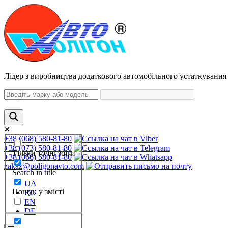
Лідер з виробництва додаткового автомобільного устаткування 
+38 (068) 580-81-80
+38 (073) 580-81-80
Тільки точні збіги
+38 (066) 580-81-80
zakaz@poligonavto.com
Search in title
UA
Пошук у змісті
RU
EN
DE