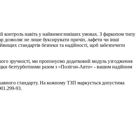
ний контроль навіть у найвимогливіших умовах. З фаркопом типу
ар дозволяє не лише буксирувати причіп, лафети чи інші
айвищих стандартів безпеки та надійності, щоб забезпечити
ашого зручності, ми пропонуємо додатковий модуль узгодження
їздки безтурботними разом з «Полігон-Авто» - вашим надійним
ржавного стандарту. На кожному ТЗП маркується допустима
01.299-93.