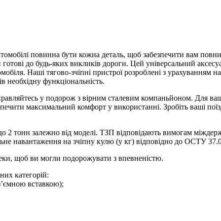
 автомобілі повинна бути кожна деталь, щоб забезпечити вам пов
 готові до будь-яких викликів дороги. Цей універсальний аксесу
мобіля. Наші тягово-зчіпні пристрої розроблені з урахуванням н
в необхідну функціональність.
дправляйтесь у подорож з вірним сталевим компаньйоном. Для в
езпечити максимальний комфорт у використанні. Зробіть ваші по
 до 2 тонн залежно від моделі. ТЗП відповідають вимогам міжде
ьне навантаження на зчіпну кулю (у кг) відповідно до ОСТУ 37.0
пеки, щоб ви могли подорожувати з впевненістю.
них категорій:
з’ємною вставкою);