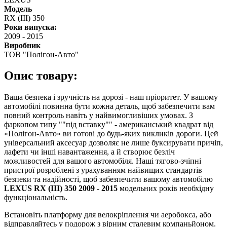
Модель
RX (III) 350
Роки випуска:
2009
-
2015
Виробник
ТОВ "Полігон-Авто"
Опис товару:
Ваша безпека і зручність на дорозі - наш пріоритет. У вашому
автомобілі повинна бути кожна деталь, щоб забезпечити вам
повний контроль навіть у найвимогливіших умовах. З
фаркопом типу ""під вставку"" - американський квадрат від
«Полігон-Авто» ви готові до будь-яких викликів дороги. Цей
універсальний аксесуар дозволяє не лише буксирувати причіп,
лафети чи інші навантаження, а й створює безліч
можливостей для вашого автомобіля. Наші тягово-зчіпні
пристрої розроблені з урахуванням найвищих стандартів
безпеки та надійності, щоб забезпечити вашому автомобілю
LEXUS RX (III) 350 2009 - 2015
модельних років необхідну
функціональність.
Встановіть платформу для велокріплення чи аеробокса, або
відправляйтесь у подорож з вірним сталевим компаньйоном.