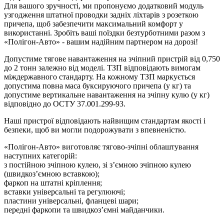
Для вашого зручності, ми пропонуємо додатковий модуль
узгодження штатної проводки задніх ліхтарів з розеткою
причепа, щоб забезпечити максимальний комфорт у
використанні. Зробіть ваші поїздки безтурботними разом з
«Полігон-Авто» - вашим надійним партнером на дорозі!
Допустиме тягове навантаження на зчіпний пристрій від 0,750
до 2 тонн залежно від моделі. ТЗП відповідають вимогам
міждержавного стандарту. На кожному ТЗП маркується
допустима повна маса буксируючого причепа (у кг) та
допустиме вертикальне навантаження на зчіпну кулю (у кг)
відповідно до ОСТУ 37.001.299-93.
Наші пристрої відповідають найвищим стандартам якості і
безпеки, щоб ви могли подорожувати з впевненістю.
«Полігон-Авто» виготовляє тягово-зчіпні облаштування
наступних категорій:
з постійною зчіпною кулею, зі з’ємною зчіпною кулею
(швидкоз’ємною вставкою);
фаркоп на штатні кріплення;
вставки універсальні та регулюючі;
пластини універсальні, фланцеві шари;
передні фаркопи та швидкоз’ємні майданчики.