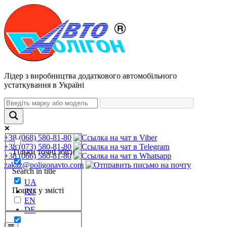
Лідер з виробництва додаткового автомобільного
устаткування в Україні
+38 (068) 580-81-80
+38 (073) 580-81-80
Тільки точні збіги
+38 (066) 580-81-80
zakaz@poligonavto.com
Search in title
UA
Пошук у змісті
RU
EN
DE