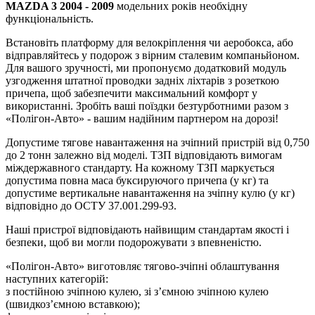
MAZDA 3 2004 - 2009
модельних років необхідну
функціональність.
Встановіть платформу для велокріплення чи аеробокса, або
відправляйтесь у подорож з вірним сталевим компаньйоном.
Для вашого зручності, ми пропонуємо додатковий модуль
узгодження штатної проводки задніх ліхтарів з розеткою
причепа, щоб забезпечити максимальний комфорт у
використанні. Зробіть ваші поїздки безтурботними разом з
«Полігон-Авто» - вашим надійним партнером на дорозі!
Допустиме тягове навантаження на зчіпний пристрій від 0,750
до 2 тонн залежно від моделі. ТЗП відповідають вимогам
міждержавного стандарту. На кожному ТЗП маркується
допустима повна маса буксируючого причепа (у кг) та
допустиме вертикальне навантаження на зчіпну кулю (у кг)
відповідно до ОСТУ 37.001.299-93.
Наші пристрої відповідають найвищим стандартам якості і
безпеки, щоб ви могли подорожувати з впевненістю.
«Полігон-Авто» виготовляє тягово-зчіпні облаштування
наступних категорій:
з постійною зчіпною кулею, зі з’ємною зчіпною кулею
(швидкоз’ємною вставкою);