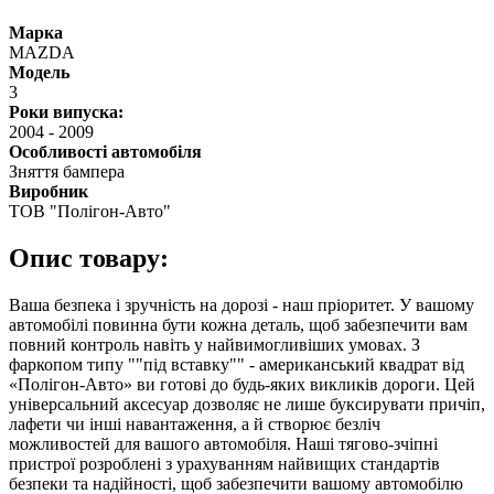
Марка
MAZDA
Модель
3
Роки випуска:
2004
-
2009
Особливості автомобіля
Зняття бампера
Виробник
ТОВ "Полігон-Авто"
Опис товару:
Ваша безпека і зручність на дорозі - наш пріоритет. У вашому
автомобілі повинна бути кожна деталь, щоб забезпечити вам
повний контроль навіть у найвимогливіших умовах. З
фаркопом типу ""під вставку"" - американський квадрат від
«Полігон-Авто» ви готові до будь-яких викликів дороги. Цей
універсальний аксесуар дозволяє не лише буксирувати причіп,
лафети чи інші навантаження, а й створює безліч
можливостей для вашого автомобіля. Наші тягово-зчіпні
пристрої розроблені з урахуванням найвищих стандартів
безпеки та надійності, щоб забезпечити вашому автомобілю