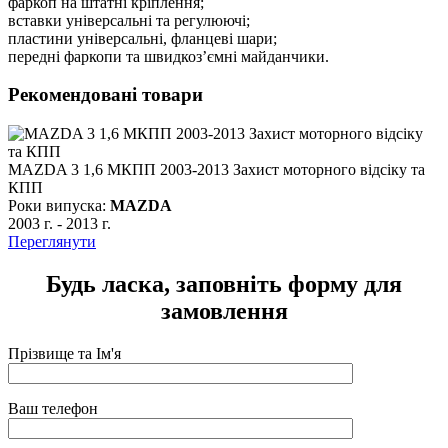
фаркоп на штатні кріплення;
вставки універсальні та регулюючі;
пластини універсальні, фланцеві шари;
передні фаркопи та швидкоз’ємні майданчики.
Рекомендовані товари
MAZDA 3 1,6 МКПП 2003-2013 Захист моторного відсіку та
КПП
м
Роки випуска:
MAZDA
Р
2003 г.
-
2013 г.
2
Переглянути
П
Будь ласка, заповніть форму для
замовлення
Прізвище та Ім'я
Ваш телефон