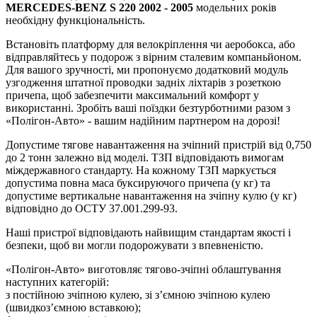
MERCEDES-BENZ S 220 2002 - 2005
модельних років
необхідну функціональність.
Встановіть платформу для велокріплення чи аеробокса, або
відправляйтесь у подорож з вірним сталевим компаньйоном.
Для вашого зручності, ми пропонуємо додатковий модуль
узгодження штатної проводки задніх ліхтарів з розеткою
причепа, щоб забезпечити максимальний комфорт у
використанні. Зробіть ваші поїздки безтурботними разом з
«Полігон-Авто» - вашим надійним партнером на дорозі!
Допустиме тягове навантаження на зчіпний пристрій від 0,750
до 2 тонн залежно від моделі. ТЗП відповідають вимогам
міждержавного стандарту. На кожному ТЗП маркується
допустима повна маса буксируючого причепа (у кг) та
допустиме вертикальне навантаження на зчіпну кулю (у кг)
відповідно до ОСТУ 37.001.299-93.
Наші пристрої відповідають найвищим стандартам якості і
безпеки, щоб ви могли подорожувати з впевненістю.
«Полігон-Авто» виготовляє тягово-зчіпні облаштування
наступних категорій:
з постійною зчіпною кулею, зі з’ємною зчіпною кулею
(швидкоз’ємною вставкою);