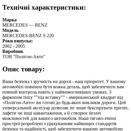
Технічні характеристики:
Марка
MERCEDES — BENZ
Модель
MERCEDES-BENZ S 220
Роки випуска:
2002
-
2005
Виробник
ТОВ "Полігон-Авто"
Опис товару:
Ваша безпека і зручність на дорозі - наш пріоритет. У вашому
автомобілі повинна бути кожна деталь, щоб забезпечити вам
повний контроль навіть у найвимогливіших умовах. З
фаркопом типу ""під вставку"" - американський квадрат від
«Полігон-Авто» ви готові до будь-яких викликів дороги. Цей
універсальний аксесуар дозволяє не лише буксирувати причіп,
лафети чи інші навантаження, а й створює безліч
можливостей для вашого автомобіля. Наші тягово-зчіпні
пристрої розроблені з урахуванням найвищих стандартів
безпеки та надійності, щоб забезпечити вашому автомобілю