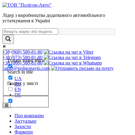
Лідер з виробництва додаткового автомобільного
устаткування в Україні
+38 (068) 580-81-80
+38 (073) 580-81-80
Тільки точні збіги
+38 (066) 580-81-80
zakaz@poligonavto.com
Search in title
UA
Пошук у змісті
RU
EN
DE
Про компанію
Актуальне
Захисти
Фаркопи