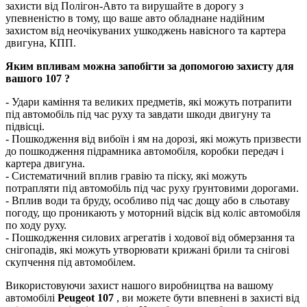
захисти від Полігон-Авто та вирушайте в дорогу з
упевненістю в тому, що ваше авто обладнане надійним
захистом від неочікуваних ушкоджень навісного та картера
двигуна, КПП.
Яким впливам можна запобігти за допомогою захисту для
вашого 107 ?
- Удари каміння та великих предметів, які можуть потрапити
під автомобіль під час руху та завдати шкоди двигуну та
підвісці.
- Пошкодження від вибоїн і ям на дорозі, які можуть призвести
до пошкодження підрамника автомобіля, коробки передач і
картера двигуна.
- Систематичний вплив гравію та піску, які можуть
потрапляти під автомобіль під час руху ґрунтовими дорогами.
- Вплив води та бруду, особливо під час дощу або в сльотаву
погоду, що проникають у моторний відсік від коліс автомобіля
по ходу руху.
- Пошкодження силових агрегатів і ходової від обмерзання та
снігопадів, які можуть утворювати крижані брили та снігові
скупчення під автомобілем.
Використовуючи захист нашого виробництва на вашому
автомобілі
Peugeot 107
, ви можете бути впевнені в захисті від