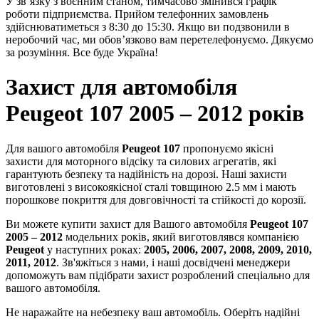
У зв’язку з воєнним станом, тимчасово змінився графік
роботи підприємства. Прийом телефонних замовлень
здійснюватиметься з 8:30 до 15:30. Якщо ви подзвонили в
неробочий час, ми обов’язково вам перетелефонуємо. Дякуємо
за розуміння. Все буде Україна!
Захист для автомобіля
Peugeot 107 2005 – 2012 років
Для вашого автомобіля
Peugeot 107
пропонуємо якісні
захисти для моторного відсіку та силових агрегатів, які
гарантують безпеку та надійність на дорозі. Наші захисти
виготовлені з високоякісної сталі товщиною 2.5 мм і мають
порошкове покриття для довговічності та стійкості до корозії.
Ви можете купити захист для Вашого автомобіля
Peugeot 107
2005 – 2012
модельних років, який виготовлявся компанією
Peugeot
у наступних роках:
2005, 2006, 2007, 2008, 2009, 2010,
2011, 2012
. Зв'яжіться з нами, і наші досвідчені менеджери
допоможуть вам підібрати захист розроблений спеціально для
вашого автомобіля.
Не наражайте на небезпеку ваш автомобіль. Оберіть надійні