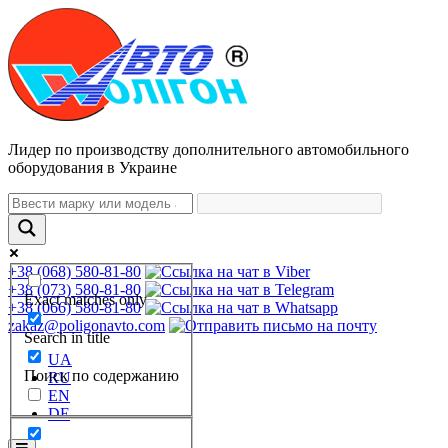
Лидер по производству дополнительного автомобильного
оборудования в Украине
+38 (068) 580-81-80
+38 (073) 580-81-80
Exact matches only
+38 (066) 580-81-80
zakaz@poligonavto.com
Search in title
UA
Поиск по содержанию
RU
EN
DE