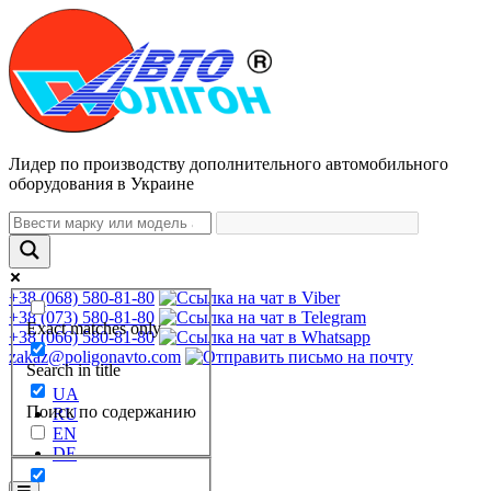
Лидер по производству дополнительного автомобильного
оборудования в Украине
+38 (068) 580-81-80
+38 (073) 580-81-80
Exact matches only
+38 (066) 580-81-80
zakaz@poligonavto.com
Search in title
UA
Поиск по содержанию
RU
EN
DE