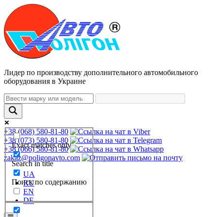
Лидер по производству дополнительного автомобильного
оборудования в Украине
+38 (068) 580-81-80
+38 (073) 580-81-80
Exact matches only
+38 (066) 580-81-80
zakaz@poligonavto.com
Search in title
UA
Поиск по содержанию
RU
EN
DE