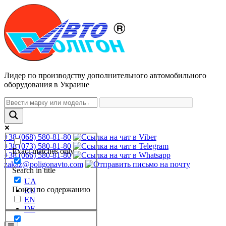
Лидер по производству дополнительного автомобильного
оборудования в Украине
+38 (068) 580-81-80
+38 (073) 580-81-80
Exact matches only
+38 (066) 580-81-80
zakaz@poligonavto.com
Search in title
UA
Поиск по содержанию
RU
EN
DE