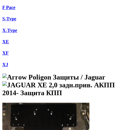
F Pace
S-Type
X-Type
XE
XF
XJ
Защиты / Jaguar